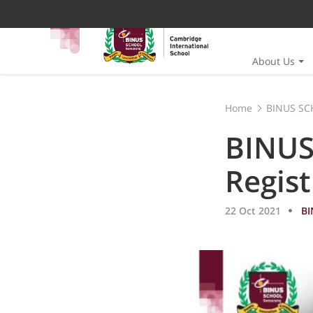
About Us
Home
BINUS SC
BINUS
Regist
22 Oct 2021
BI