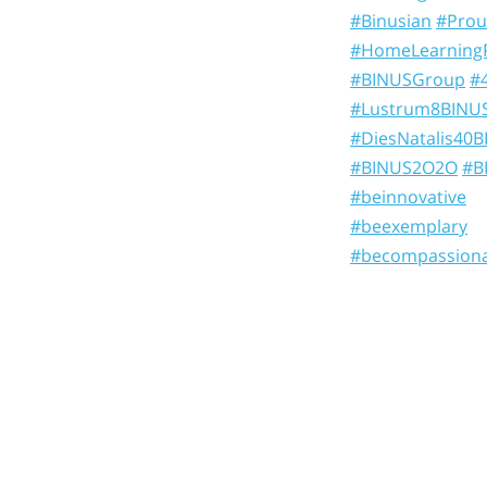
#Binusian
#Prou
#HomeLearning
#BINUSGroup
#
#Lustrum8BINU
#DiesNatalis40
#BINUS2O2O
#B
#beinnovative
#beexemplary
#becompassion