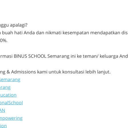
ggu apalagi?
n buah hati Anda dan nikmati kesempatan mendapatkan dis
60%.
formasi BINUS SCHOOL Semarang ini ke teman/ keluarga And
g & Admissions kami untuk konsultasi lebih lanjut.
Semarang
rang
ucation
onalSchool
AN
mpowering
ion