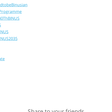
dtobeBinusian
Programme
40ThBINUS
S
BINUS
INUS2035
ate
Share to your friends