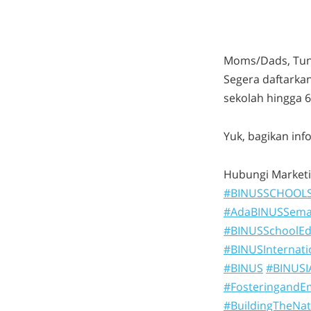
Moms/Dads, Tun
Segera daftarka
sekolah hingga 
Yuk, bagikan in
Hubungi Marketin
#BINUSSCHOOL
#AdaBINUSSema
#BINUSSchoolEd
#BINUSInternati
#BINUS
#BINUSI
#FosteringandE
#BuildingTheNat