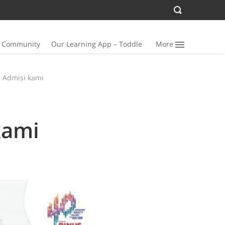
n Community
Our Learning App – Toddle
More
 Admisi kami
kami