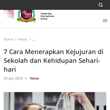
Home
News
7 Cara Menerapkan Kejujuran di Sekolah dan
Kehidupan Sehari-hari
7 Cara Menerapkan Kejujuran di
Sekolah dan Kehidupan Sehari-
hari
24 Jun 2023
News