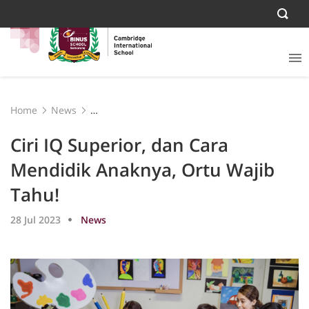
Home
News
Ciri IQ Superior, dan Cara Mendidik Anaknya, Ortu Wajib
Tahu!
Ciri IQ Superior, dan Cara
Mendidik Anaknya, Ortu Wajib
Tahu!
28 Jul 2023
News